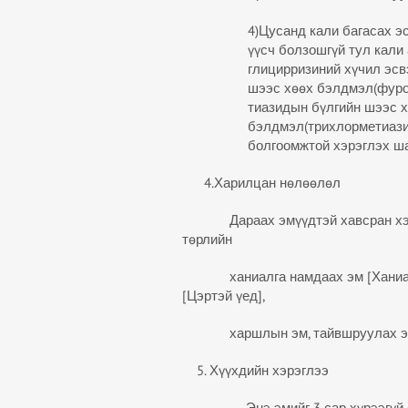
4)Цусанд кали багасах 
үүсч болзошгүй тул кали 
глицирризиний хүчил эсв
шээс хөөх бэлдмэл(фуро
тиазидын бүлгийн шээс 
бэлдмэл(трихлорметиазид
болгоомжтой хэрэглэх ш
4.Харилцан нөлөөлөл
Дараах эмүүдтэй хавсран хэрэг
төрлийн
ханиалга намдаах эм [Ханиадны
[Цэртэй үед],
харшлын эм, тайвшруулах эм, 
5. Хүүхдийн хэрэглээ
Энэ эмийг 3 сар хүрээгүй 