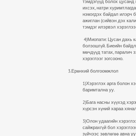
тэмдэгүүд болох цусанд 
ихсэх, натри хуримтлагда
нэмэгдэх байдал илэрч б
ажиглан (сийвэн дэх кал
тэмдэг илэрвэл хэрэглээг
4)Миопати: Цусан дахь к
болзошгүй. Биеийн байдл
мөчдүүд татах, паралич з
хэрэглээг зогсооно.
3.Ерөнхий болгоомжлол
1)Хэрэглэх арга болон х
баримтална уу.
2)Бага насны хүүхэд хэр
хүрсэн хүний хараа хянал
3)Олон удаагийн хэрэглэ
сайжрахгүй бол хэрэглээ
зүйчээс зөвлөгөө авна уу