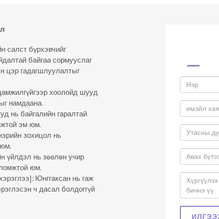
ал
йн салст бүрхэвчийг
айдалтай байгаа сормууслаг
эн цэр гадагшлуулалтыг
 дамжилгүйгээр хоолойд шууд
ыг намдаана.
ууд нь байгалийн гаралтай
мжтой эм юм.
нэрийн зохицол нь
юм.
н үйлдэл нь зөөлөн учир
оломжтой юм.
хэрэглээ]: Юнггаксан нь гаж
эрэглэсэн ч дасал болдоггүй
ИЛГЭЭ