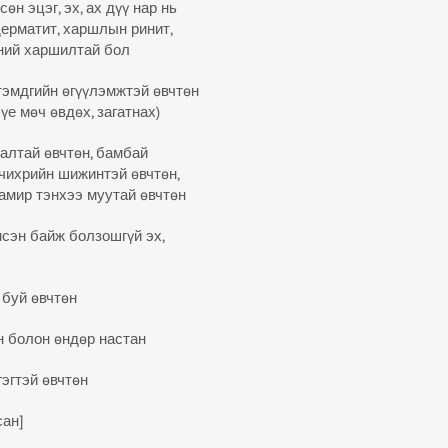
өн эцэг, эх, ах дүү нар нь
дерматит, харшлын ринит,
ний харшилтай бол
эмдгийн өгүүлэмжтэй өвчтөн
 үе мөч өвдөх, загатнах)
далтай өвчтөн, бамбай
чихрийн шижинтэй өвчтөн,
амир тэнхээ муутай өвчтөн
сэн байж болзошгүй эх,
 буй өвчтөн
н болон өндөр настан
эгтэй өвчтөн
сан]