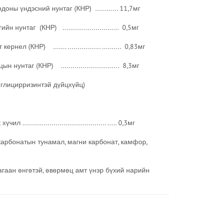
доны үндэсний нунтаг (КНР) ............ 11,7мг
............................ 0,5мг
.. ................. .......... 0,83мг
............................. 8,3мг
интэй дүйцхүйц)
..................................... ..... 0,3мг
арбонатын тунамал, магни карбонат, камфор,
 өнгөтэй, өвөрмөц амт үнэр бүхий нарийн