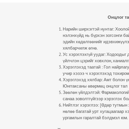
Онцлог т
Нарийн ширхэгтэй нунтаг: Хооло
нэлэнхүйд нь бүрхэн зогсонги б
эдийн хөдөлгөөнийг идэвхижүүл
хялбарчилж өгнө.
Ус хэрэглэхгүй уудаг: Ходоодыг
үйлчлэн цэрийг ховхлон, ханиалг
Хэрэглэхэд таатай : Гол найрлаг
учир хэзээ ч хэрэглэхэд тохиро
Хэрэглэхэд хялбар: Амт болон ү
Юнггаксаны өвөрмөц онцлог тал 
Зөөлөн үйлдэлтэй: Фармакологий
санаа зоволтгүйгээр хэрэглэх б
Нийтлэг хэрэглээ: [Өдөр тутмын 
нөлөө багатай урт хугацаагаар х
ургамлын гаралтай бэлдмэл юм.