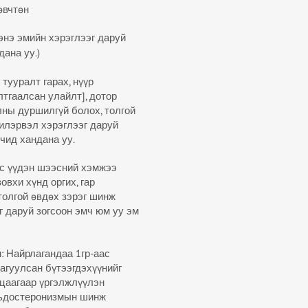
өвчтөн
энэ эмийн хэрэглээг даруй
ана уу.)
 тууралт гарах, нүүр
тгаалсан улайлт], дотор
лны дуршилгүй болох, толгой
 илэрвэл хэрэглээг даруй
чид хандана уу.
эс үүдэн шээсний хэмжээ
зовхи хүнд оргих, гар
толгой өвдөх зэрэг шинж
г даруй зогсоон эмч юм уу эм
 Найрлагандаа 1гр-аас
 агуулсан бүтээгдэхүүнийг
ацаагаар үргэлжлүүлэн
льдостеронизмын шинж