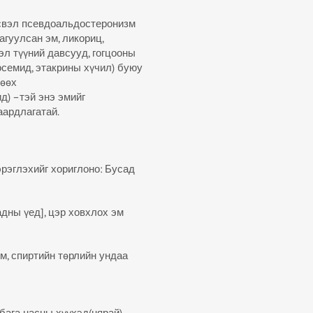
эсвэл псевдоальдостеронизм
агуулсан эм, ликориц,
эл түүний давсууд, гогцооны
семид, этакрины хүчил) буюу
хөөх
) –тэй энэ эмийг
аардлагатай.
лэхийг хориглоно: Бусад
 үед], цэр ховхлох эм
спиртийн төрлийн ундаа
бага насны хүүхэд(нярай)