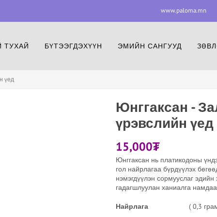
www.paloma.mn
www.paloma.mn
F
 ТУХАЙ
БҮТЭЭГДЭХҮҮН
ЭМИЙН САНГУУД
ЗӨВЛ
н үед
Юнггаксан - З
үрэвслийн үед
15,000
₮
Юнггаксан нь платикодоны үндэ
гол найрлагаа бүрдүүлэх бөгөө
нэмэгдүүлэн сормууслаг эдийн
гадагшлуулан ханиалга намдааж
Найрлага
( 0,3 гра