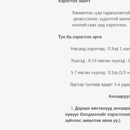
Хэрэглэх заалт
Ханиалгах, цэр гадагшлахгүй
үрэвссэнээс үүдэлтэй залгиу
хоолой сөөх үед хэрэглэнэ.
Тун ба хэрэглэх арга
Насанд хүрэгчид : 0.3гр( 1 хал
Хүүхэд : 8-14 насны хүүхэд : 0.
5-7 насны хүүхэд : 0.1гр (1/3 х
Эдгээр тунгаар өдөрт 3-6 удаа у
Анхааруу
1.
Дараах
ө
вчт
ө
н
үү
д анхаар
х
ү
м
үү
с бэлдмэлийг хэрэглэх
з
ү
йчээс з
ө
в
ө
лг
өө
авна уу
.)