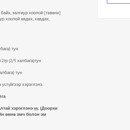
 байх, залгиур хоолой [төвөнх]
р хоолой өвдөх, хавдах,
бага) тун
2гр (2/3 халбага)тун
албага) тун
сгүйгээр хэрэглэнэ.
лга
алтай хэрэглэнэ
үү
. (Доорхи
ийн
ө
мн
ө
эмч болон эм