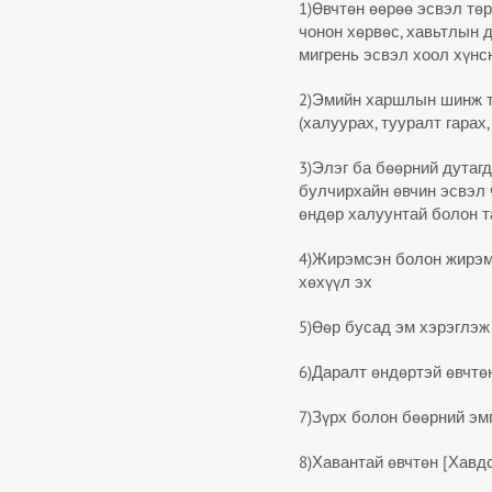
1)Өвчтөн өөрөө эсвэл төрс
чонон хөрвөс, хавьтлын 
мигрень эсвэл хоол хүнс
2)Эмийн харшлын шинж т
(халуурах, тууралт гарах,
3)Элэг ба бөөрний дутаг
булчирхайн өвчин эсвэл 
өндөр халуунтай болон т
4)Жирэмсэн болон жирэм
хөхүүл эх
5)Өөр бусад эм хэрэглэж
6)Даралт өндөртэй өвчтө
7)Зүрх болон бөөрний эмг
8)Хавантай өвчтөн [Хавд