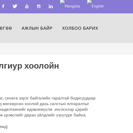
acebook
Twitter
Youtube
Instagram
Linkedin
ӨГӨӨ
АЖЛЫН БАЙР
ХОЛБОО БАРИХ
алгиур хоолойн
с, сенега зэрэг байгалийн гаралтай бодисуудаар
д мөгөөрсөн хоолой дахь салстын ялгаралтыг
 хөдөлгөөнийг идэвхижүүлж ингэснээр цэрийг
 үрэвслийг дарах үйлдлийг үзүүлдэг байна.
ммд)