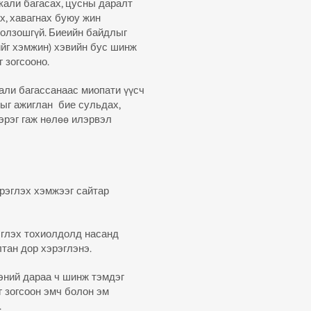
кали багасах, цусны даралт
х, хавагнах буюу жин
олзошгүй. Биеийн байдлыг
ийг хэмжин) хэвийн бус шинж
 зогсооно.
али багассанаас миопати үүсч
ыг ажиглан бие сульдах,
эрэг гаж нөлөө илэрвэл
эрэглэх хэмжээг сайтар
эглэх тохиолдолд насанд
тан дор хэрэглэнэ.
эний дараа ч шинж тэмдэг
г зогсоон эмч болон эм
.