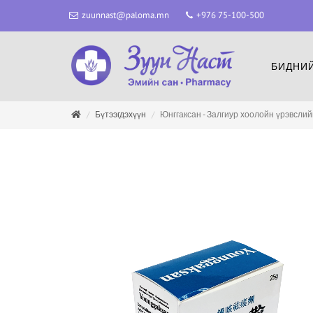
zuunnast@paloma.mn
+976 75-100-500
БИДНИЙ
Бүтээгдэхүүн
Юнггаксан - Залгиур хоолойн үрэвслий