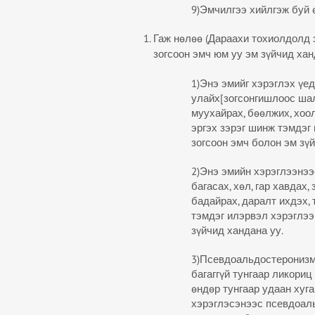
9)Эмчилгээ хийлгэж буй 
Гаж нөлөө (Дараахи тохиолдолд 
зогсоон эмч юм уу эм зүйчид ханд
1)Энэ эмийг хэрэглэх үед
улайх[зогсонгишлоос шал
муухайрах, бөөлжих, хоо
эргэх зэрэг шинж тэмдэг
зогсоон эмч болон эм зүй
2)Энэ эмийн хэрэглээнэ
багасах, хөл, гар хавдах, 
бадайрах, даралт ихдэх, 
тэмдэг илэрвэл хэрэглээ
зүйчид хандана уу.
3)Псевдоальдостеронизм:
багаггүй тунгаар ликориц
өндөр тунгаар удаан хуг
хэрэглэсэнээс псевдоа