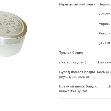
Идэвхитэй найрлага
Платико
Сенегагийн нунтаг (КНР) .
Априкот кернел (КНР) .....
Ликорицын нунтаг (КНР) .
(0,21мг глицирриз
Туслах бодис
(Тогтворжуулагч) Бензойк хүчил ......
Бусад нэмэлт бодис
Кальци к
риукакусан амтлагч
Ер
ө
нхий шинж байдал
Цагаан
ширхэгтэй нунтаг