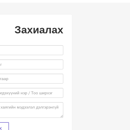
Захиалах
Х