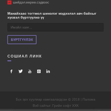
шийдэл.өөрөө.сэдвээс
Манайхаас тогтмол шинэлэг мэдээлэл авч байхыг
хүсвэл бүртгүүлнэ үү
БҮРТГҮҮЛЭХ
СОШИАЛ ЛИНК
Бүх эрх хуулиар хамгаалагдсан © 2018 | Палома
Вэб сайт
ыг:
Грийн софт ХХК