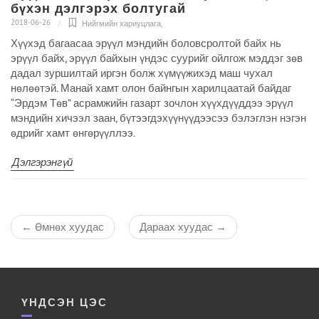
бүхэн дэлгэрэх болтугай
2018-06-26
Нийгмийн хариуцлага
,
Хүүхэд багаасаа эрүүл мэндийн боловсролтой байх нь
эрүүл байх, эрүүл байхын үндэс суурийг ойлгож мэддэг зөв
дадал зуршилтай иргэн болж хүмүүжихэд маш чухал
нөлөөтэй. Манай хамт олон байнгын харилцаатай байдаг
“Эрдэм Төв” асрамжийн газарт зочлон хүүхдүүддээ эрүүл
мэндийн хичээл заан, бүтээгдэхүүнүүдээсээ бэлэглэн нэгэн
өдрийг хамт өнгөрүүллээ.
Дэлгэрэнгүй
←
Өмнөх хуудас
Дараах хуудас
→
ҮНДСЭН ЦЭС