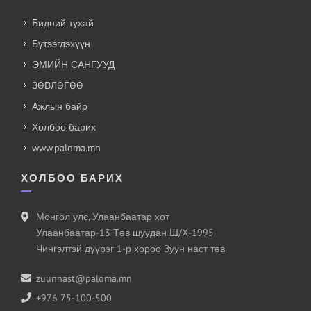
Бидний тухай
Бүтээгдэхүүн
ЭМИЙН САНГУУД
ЗӨВЛӨГӨӨ
Ажлын байр
Холбоо барих
www.paloma.mn
ХОЛБОО БАРИХ
Монгол улс, Улаанбаатар хот
Улаанбаатар-13 Төв шуудан Ш/Х-1995
Чингэлтэй дүүрэг 1-р хороо Зуун наст төв
zuunnast@paloma.mn
+976 75-100-500