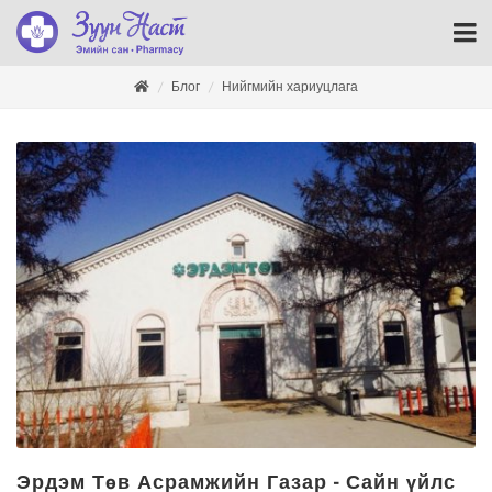
Блог
Нийгмийн хариуцлага
Эрдэм Төв Асрамжийн Газар - Сайн үйлс