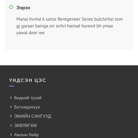
Ээрээ
Manai hvvhd 6 sartai Rentgeneer Seree bulchirhai tom
gj garsan bainga oir oirhn haniad hureed bh ymaa
yawal deer we
ҮНДСЭН ЦЭС
Бидний тухай
Бүтээгдэхүүн
ЭМИЙН САНГУУД
ЗӨВЛӨГӨӨ
Ажлын байр