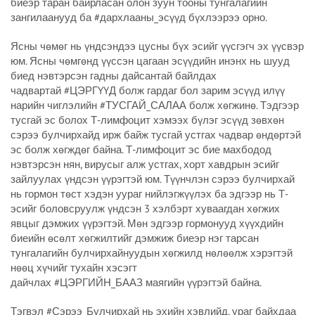
биеэр таран байрласан олон зуун тооны тунгалагийн
зангилаанууд ба #дархлааны_эсүүд бүхлээрээ орно.
Ясны чөмөг нь үндсэндээ цусны бүх эсийг үүсгэгч эх үүсвэр
юм. Ясны чөмгөнд үүссэн цагаан эсүүдийн инэнх нь шууд
биед нэвтэрсэн гадны дайсантай байлдах
чадвартай #ЦЭРГҮҮД болж гардаг бол зарим эсүүд илүү
нарийн чиглэлийн #ТУСГАЙ_САЛАА болж хөгжинө. Тэдгээр
тусгай эс болох Т-лимфоцит хэмээх бүлэг эсүүд зөвхөн
сэрээ булчирхайд ирж байж тусгай устгах чадвар өндөртэй
эс болж хөгждөг байна. Т-лимфоцит эс бие махбодод
нэвтэрсэн нян, вирусыг алж устгах, хорт хавдрын эсийг
зайлуулах үндсэн үүрэгтэй юм. Түүнчлэн сэрээ булчирхай
нь гормон төст хэдэн уураг нийлэгжүүлэх ба эдгээр нь Т-
эсийг боловсруулж үндсэн 3 хэлбэрт хуваагдан хөгжих
явцыг дэмжих үүрэгтэй. Мөн эдгээр гормонууд хүүхдийн
биеийн өсөлт хөгжилтийг дэмжиж биеэр нэг тарсан
тунгалагийн булчирхайнуудын хөгжилд нөлөөлж хэрэгтэй
нөөц хүчийг тухайн хэсэгт
дайчлах #ЦЭРГИЙН_БААЗ маягийн үүрэгтэй байна.
Тэгвэл #Сэрээ_Булчирхай нь эхийн хэвлийд, ураг байхдаа