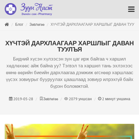
Блог
Зөвлөгөө
ХҮЧТЭЙ ДАРХЛААГААР ХАРШЛЫГ ДАВАН ТУУЛ
ХҮЧТЭЙ ДАРХЛААГААР ХАРШЛЫГ ДАВАН
ТУУЛЪЯ
Бидний хүсэн хүлээсэн зун цаг ирж байгаа ч харшил
хөдлөхөөс айж байна уу? Тэгвэл та харшил тань эхлэхээс
өмнө өөрийн биеийн дархлаагаа дэмжиж өгснөөр харшлаас
үүсэх зовиурыг бууруулах цаашлаад зовиур илрэхгүй байх
бүрэн боломжтой.
2019-05-28
Зөвлөгөө
2079
уншсан
2
минут уншина