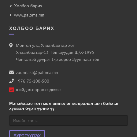
Холбоо барих
www.paloma.mn
ХОЛБОО БАРИХ
Монгол улс, Улаанбаатар хот
Улаанбаатар-13 Төв шуудан Ш/Х-1995
Чингэлтэй дүүрэг 1-р хороо Зуун наст төв
zuunnast@paloma.mn
+976 75-100-500
шийдэл.өөрөө.сэдвээс
Манайхаас тогтмол шинэлэг мэдээлэл авч байхыг
хүсвэл бүртгүүлнэ үү
БҮРТГҮҮЛЭХ