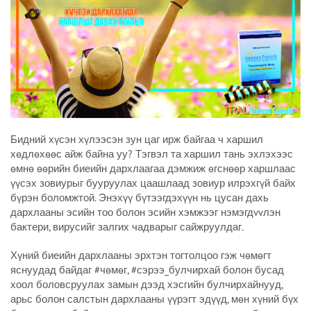
Бидний хүсэн хүлээсэн зун цаг ирж байгаа ч харшил
хөдлөхөөс айж байна уу? Тэгвэл та харшил тань эхлэхээс
өмнө өөрийн биеийн дархлаагаа дэмжиж өгснөөр харшлаас
үүсэх зовиурыг бууруулах цаашлаад зовиур илрэхгүй байх
бүрэн боломжтой. Энэхүү бүтээгдэхүүн нь цусан дахь
дархлааны эсийн тоо болон эсийн хэмжээг нэмэгдvvлэн
бактери, вирусийг залгих чадварыг сайжруулдаг.
Хүний биеийн дархлааны эрхтэн тогтолцоо гэж чөмөгт
яснуудад байдаг #чөмөг, #сэрээ_булчирхай болон бусад
хоол боловсруулах замын дээд хэсгийн булчирхайнууд,
арьс болон салстын дархлааны үүрэгт эдүүд, мөн хүний бүх