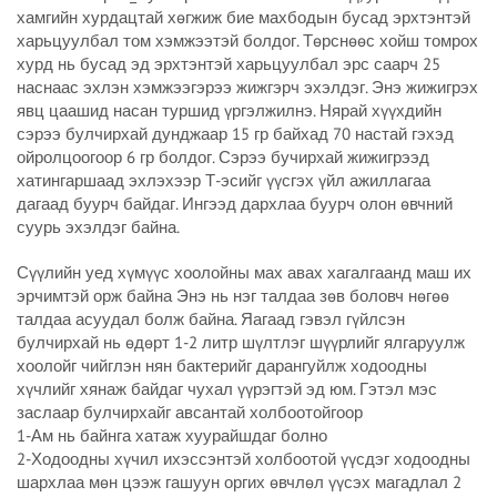
хамгийн хурдацтай хөгжиж бие махбодын бусад эрхтэнтэй
харьцуулбал том хэмжээтэй болдог. Төрснөөс хойш томрох
хурд нь бусад эд эрхтэнтэй харьцуулбал эрс саарч 25
наснаас эхлэн хэмжээгэрээ жижгэрч эхэлдэг. Энэ жижигрэх
явц цаашид насан туршид үргэлжилнэ. Нярай хүүхдийн
сэрээ булчирхай дунджаар 15 гр байхад 70 настай гэхэд
ойролцоогоор 6 гр болдог. Сэрээ бучирхай жижигрээд
хатингаршаад эхлэхээр Т-эсийг үүсгэх үйл ажиллагаа
дагаад буурч байдаг. Ингээд дархлаа буурч олон өвчний
суурь эхэлдэг байна.
Сүүлийн уед хүмүүс хоолойны мах авах хагалгаанд маш их
эрчимтэй орж байна Энэ нь нэг талдаа зөв боловч нөгөө
талдаа асуудал болж байна. Яагаад гэвэл гүйлсэн
булчирхай нь өдөрт 1-2 литр шүлтлэг шүүрлийг ялгаруулж
хоолойг чийглэн нян бактерийг дарангуйлж ходоодны
хүчлийг хянаж байдаг чухал үүрэгтэй эд юм. Гэтэл мэс
заслаар булчирхайг авсантай холбоотойгоор
1-Ам нь байнга хатаж хуурайшдаг болно
2-Ходоодны хүчил ихэссэнтэй холбоотой үүсдэг ходоодны
шархлаа мөн цээж гашуун оргих өвчлөл үүсэх магадлал 2