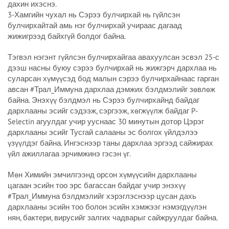
дахин ихэснэ.
3-Хамгийн чухал нь Сэрээ булчирхай нь гүйлсэн
булчирхайтай амь нэг булчирхай учираас дагаад
жижигрээд байхгүй болдог байна.
Тэгвэл нэгэнт гүйлсэн булчирхайгаа авахуулсан эсвэл 25-с
дээш насны буюу сэрээ булчирхай нь жижгэрч дархлаа нь
суларсан хүмүүсэд бод малын сэрээ булчирхайнаас гарган
авсан #Трал_Иммуна дархлаа дэмжих бэлдмэлийг зөвлөж
байна. Энэхүү бэлдмэл нь Сэрээ булчирхайнд байдаг
дархлааны эсийг сэдээж, сэргээж, хөгжүүлж байдаг P-
Selectin агуулдаг учир ууснаас 30 минутын дотор Цэрэг
дархлааны эсийг Тусгай салааны эс болгох үйлдэлээ
үзүүлдэг байна. Ингэснээр таны дархлаа эргээд сайжирах
үйл ажиллагаа эрчимжинэ гэсэн үг.
Мөн Химийн эмчилгээнд орсон хүмүүсийн дархлааны
цагаан эсийн тоо эрс багассан байдаг учир энэхүү
#Трал_Иммуна бэлдмэлийг хэрэглэснээр цусан дахь
дархлааны эсийн тоо болон эсийн хэмжээг нэмэгдүүлэн
нян, бактери, вирусийг залгих чадварыг сайжруулдаг байна.