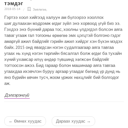
тэмдэг
2018-05-14
Зөвлөгөө
,
Гэртээ хоол хийгээд халуун ам бүлээрээ хооллох
шиг дулаахан мэдрэмж өгдөг зүйл энэ хорвоод үгүй биз ээ.
Гэхдээ энэ бүхний дараа тос, хоолны үлдэгдэл болсон аяга
таваг угааж гал тогооны өрөөгөө эмх цэгцтэй болгоно гэдэг
амаргүй ажил байдгийг гэрийн ажил хийдэг хэн бүхэн мэдэх
байх. 2015 онд явагдсан нэгэн судалгаагаар аяга тавгаа
угаах нь хүнд нэгэн төрлийн бясалгал болж өгдөг ба тухайн
хүний ухамсар илүү өндөр түвшинд хөгжсөн байдгийг
тогтоосон ажээ. Бид гараар болон машинаар аяга тавгаа
угаахдаа ихэвчлэн буруу аргаар угаадаг бөгөөд үр дүнд нь
янз бүрийн өвчин тусч, жоом үржих нөхцлийг бий болгодог
аж.
Дэлгэрэнгүй
←
Өмнөх хуудас
Дараах хуудас
→