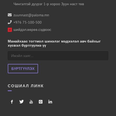
Чингэлтэй дүүрэг 1-р хороо Зуун наст төв
zuunnast@paloma.mn
+976 75-100-500
шийдэл.өөрөө.сэдвээс
Манайхаас тогтмол шинэлэг мэдээлэл авч байхыг
хүсвэл бүртгүүлнэ үү
БҮРТГҮҮЛЭХ
СОШИАЛ ЛИНК