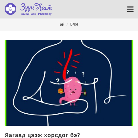
Блог
Яагаад цээж хорсдог бэ?