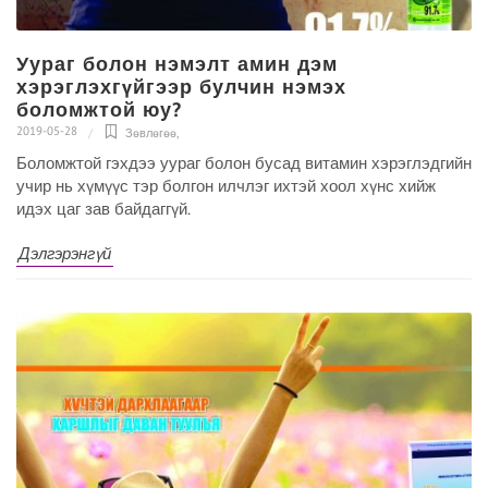
Уураг болон нэмэлт амин дэм
хэрэглэхгүйгээр булчин нэмэх
боломжтой юу?
2019-05-28
Зөвлөгөө
,
Боломжтой гэхдээ уураг болон бусад витамин хэрэглэдгийн
учир нь хүмүүс тэр болгон илчлэг ихтэй хоол хүнс хийж
идэх цаг зав байдаггүй.
Дэлгэрэнгүй