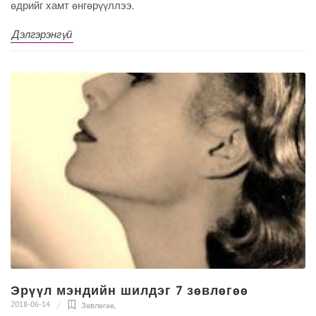
өдрийг хамт өнгөрүүллээ.
Дэлгэрэнгүй
Эрүүл мэндийн шилдэг 7 зөвлөгөө
2018-06-14
Зөвлөгөө
,