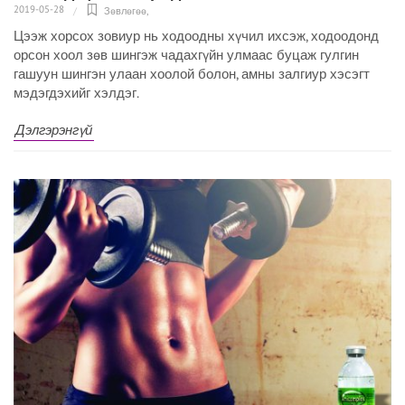
2019-05-28
Зөвлөгөө
,
Цээж хорсох зовиур нь ходоодны хүчил ихсэж, ходоодонд
орсон хоол зөв шингэж чадахгүйн улмаас буцаж гулгин
гашуун шингэн улаан хоолой болон, амны залгиур хэсэгт
мэдэгдэхийг хэлдэг.
Дэлгэрэнгүй