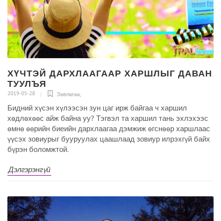
ХҮЧТЭЙ ДАРХЛААГААР ХАРШЛЫГ ДАВАН
ТУУЛЪЯ
2019-05-28
Зөвлөгөө
,
Бидний хүсэн хүлээсэн зун цаг ирж байгаа ч харшил
хөдлөхөөс айж байна уу? Тэгвэл та харшил тань эхлэхээс
өмнө өөрийн биеийн дархлаагаа дэмжиж өгснөөр харшлаас
үүсэх зовиурыг бууруулах цаашлаад зовиур илрэхгүй байх
бүрэн боломжтой.
Дэлгэрэнгүй