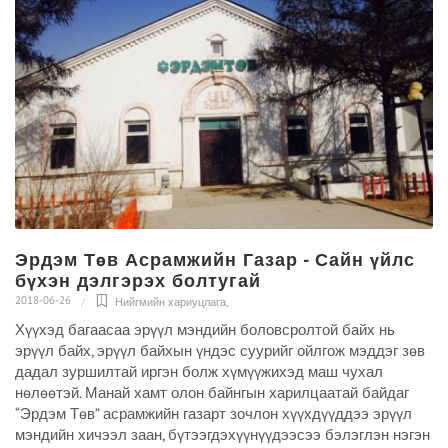
Эрдэм Төв Асрамжийн Газар - Сайн үйлс
бүхэн дэлгэрэх болтугай
2018-06-26
Нийгмийн хариуцлага
,
Хүүхэд багаасаа эрүүл мэндийн боловсролтой байх нь
эрүүл байх, эрүүл байхын үндэс суурийг ойлгож мэддэг зөв
дадал зуршилтай иргэн болж хүмүүжихэд маш чухал
нөлөөтэй. Манай хамт олон байнгын харилцаатай байдаг
“Эрдэм Төв” асрамжийн газарт зочлон хүүхдүүддээ эрүүл
мэндийн хичээл заан, бүтээгдэхүүнүүдээсээ бэлэглэн нэгэн