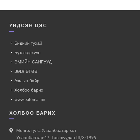
ҮНДСЭН ЦЭС
Бидний тухай
Бүтээгдэхүүн
ЭМИЙН САНГУУД
ЗӨВЛӨГӨӨ
Ажлын байр
Холбоо барих
www.paloma.mn
ХОЛБОО БАРИХ
Монгол улс, Улаанбаатар хот
Улаанбаатар-13 Төв шуудан Ш/Х-1995