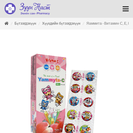
Бүтээгдэхүүн
Хүүхдийн бүтээгдэхүүн
Яаммита - Витамин С, Е, В2