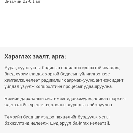
Витамин В2-0,1 мг
Хэрэглэх заалт, арга:
Уураг, нүүрс усны бодисын солилцоо идэвхтэй явагдаж,
биед хуримтлагдах хортой бодисын үйлчилгээнээс
хамгаалж, чөлөөт радикалыг саармагжуулж, антиоксидант
үйлдэл үзүүлж хөгшрөлтийн процесыг удаашруулна.
Биеийн дархлалын системийг идэвхжүүлж, аливаа шархны
эдгэрэлтйг түргэсгэнэ, хоолны дуршлыг сайжруулна.
Төмрийн биед шимэгдэх нөхцөлийг бүрдүүлж, ясны
бэхжилтэнд нөлөөлж, шүд эрүүл байлгах нөлөөтэй.