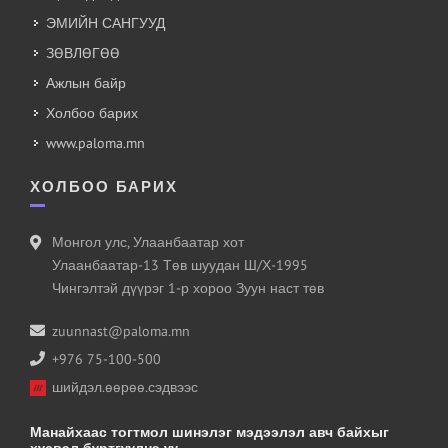
ЭМИЙН САНГУУД
ЗӨВЛӨГӨӨ
Ажлын байр
Холбоо барих
www.paloma.mn
ХОЛБОО БАРИХ
Монгол улс, Улаанбаатар хот
Улаанбаатар-13 Төв шуудан Ш/Х-1995
Чингэлтэй дүүрэг 1-р хороо Зуун наст төв
zuunnast@paloma.mn
+976 75-100-500
шийдэл.өөрөө.сэдвээс
Манайхаас тогтмол шинэлэг мэдээлэл авч байхыг