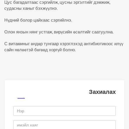
Цус багадалтаас сэргийлж, цусны эргэлтийг дэмжиж,
судасны ханыг бэхжүүлнэ.
Нүдний болор цайхаас сэргийлнэ.
Олон янзын нянг устгаж, вирүсийн өсөлтийг саатуулна.
С витаминыг өндөр тунгаар хэрэглэхэд антибиотикоос илүү
сайн нөлөөтэй бөгөөд хоргүй болно.
Захиалах