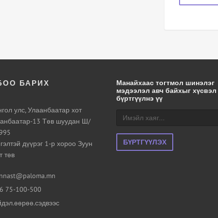
БОО БАРИХ
Манайхаас тогтмол шинэлэг
мэдээлэл авч байхыг хүсвэл
бүртгүүлнэ үү
гол улс, Улаанбаатар хот
анбаатар-13 Төв шуудан Ш/
995
БҮРТГҮҮЛЭХ
гэлтэй дүүрэг 1-р хороо Зуун
т төв
nnast@paloma.mn
6 75-100-500
дэл.өөрөө.сэдвээс