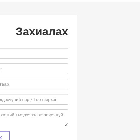
Захиалах
Х