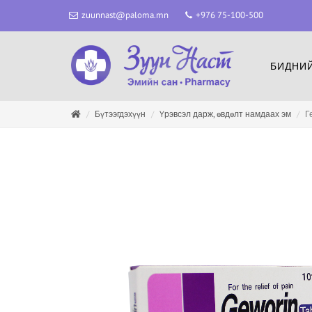
zuunnast@paloma.mn
+976 75-100-500
БИДНИЙ
Бүтээгдэхүүн
Үрэвсэл дарж, өвдөлт намдаах эм
Г