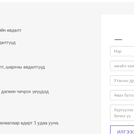
ийн өвдөлт
вдөлтүүд
лт, шархны өвдөлтүүд
дагжин чичрэх үеүүдэд
ахмалаар өдөрт 3 удаа ууна.
ИЛГЭЭ