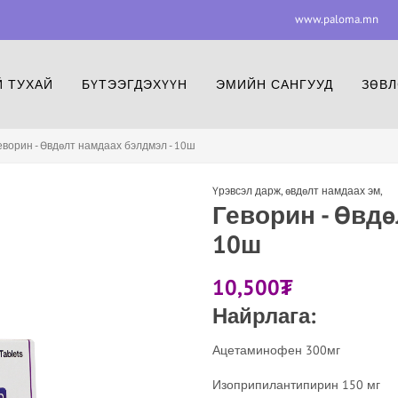
www.paloma.mn
www.paloma.mn
F
 ТУХАЙ
БҮТЭЭГДЭХҮҮН
ЭМИЙН САНГУУД
ЗӨВЛ
еворин - Өвдөлт намдаах бэлдмэл - 10ш
Үрэвсэл дарж, өвдөлт намдаах эм
,
Геворин - Өвдө
10ш
10,500
₮
Найрлага:
Ацетаминофен 300мг
Изоприпилантипирин 150 мг