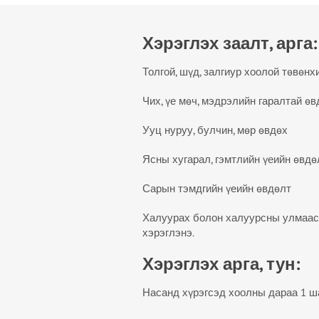
Хэрэглэх заалт, арга:
Толгой, шүд, залгиур хоолой төвөнх
Чих, үе мөч, мэдрэлийн гаралтай ө
Ууц нуруу, булчин, мөр өвдөх
Ясны хугарал, гэмтлийн үеийн өвдө
Сарын тэмдгийн үеийн өвдөлт
Халуурах болон халуурсны улмаас 
хэрэглэнэ.
Хэрэглэх арга, тун:
Насанд хүрэгсэд хоолны дараа 1 ш