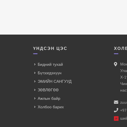
ҮНДСЭН ЦЭС
ХОЛ
Мон
Бидний тухай
Ула
Бүтээгдэхүүн
Х-1
ЭМИЙН САНГУУД
Чин
ЗӨВЛӨГӨӨ
нас
Ажлын байр
zuu
Холбоо барих
+97
ший