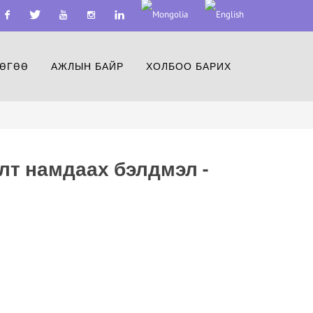
acebook
Twitter
Youtube
Instagram
Linkedin
ӨГӨӨ
АЖЛЫН БАЙР
ХОЛБОО БАРИХ
лт намдаах бэлдмэл -