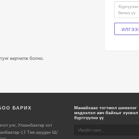
ИЛГЭЭ
тунг өөрчилж болно.
БОО БАРИХ
Манайхаас тогтмол шинэлэг
мэдээлэл авч байхыг хүсвэл
бүртгүүлнэ үү
гол улс, Улаанбаатар хот
анбаатар-13 Төв шуудан Ш/