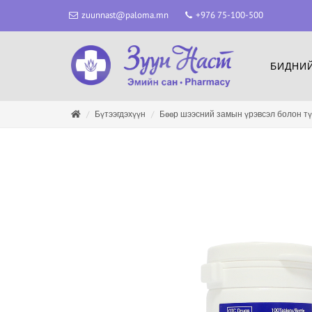
zuunnast@paloma.mn
+976 75-100-500
БИДНИЙ
Бүтээгдэхүүн
Бөөр шээсний замын үрэвсэл болон тү