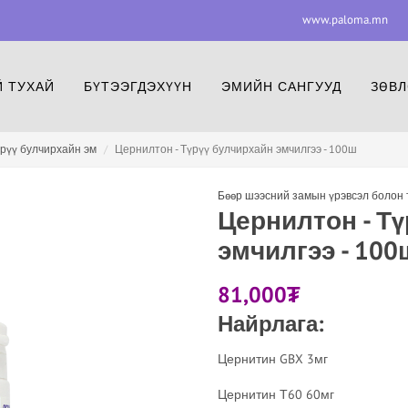
www.paloma.mn
www.paloma.mn
F
 ТУХАЙ
БҮТЭЭГДЭХҮҮН
ЭМИЙН САНГУУД
ЗӨВЛ
рүү булчирхайн эм
Цернилтон - Түрүү булчирхайн эмчилгээ - 100ш
Бөөр шээсний замын үрэвсэл болон 
Цернилтон - Т
эмчилгээ - 100
81,000
₮
Найрлага:
Цернитин GBX 3мг
Цернитин Т60 60мг