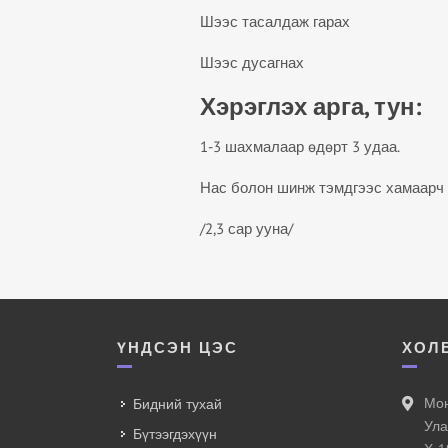
Шээс тасалдаж гарах
Шээс дусагнах
Хэрэглэх арга, тун:
1-3 шахмалаар өдөрт 3 удаа.
Нас болон шинж тэмдгээс хамаарч 
/2,3 сар ууна/
ҮНДСЭН ЦЭС
ХОЛ
Мон
Бидний тухай
Ула
Бүтээгдэхүүн