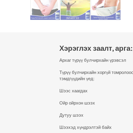
Хэрэглэх заалт, арга:
Архаг түрүү булчирхайн үрэвсэл
Түрүү булчирхайн хоргүй томролоос
тэмдгүүдийн үед:
Шээс хаагдах
Ойр ойрхон шээх
Дутуу шээх
Шээхэд хүндрэлтэй байх