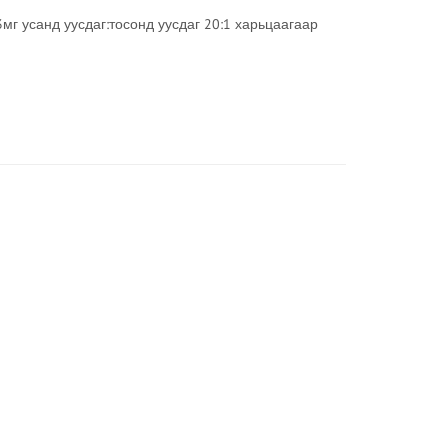
63мг усанд уусдаг:тосонд уусдаг 20:1 харьцаагаар