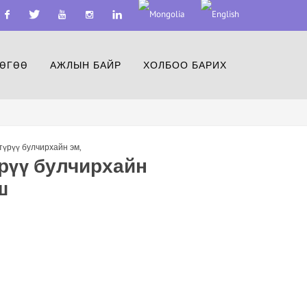
acebook
Twitter
Youtube
Instagram
Linkedin
ӨГӨӨ
АЖЛЫН БАЙР
ХОЛБОО БАРИХ
түрүү булчирхайн эм
,
үрүү булчирхайн
ш