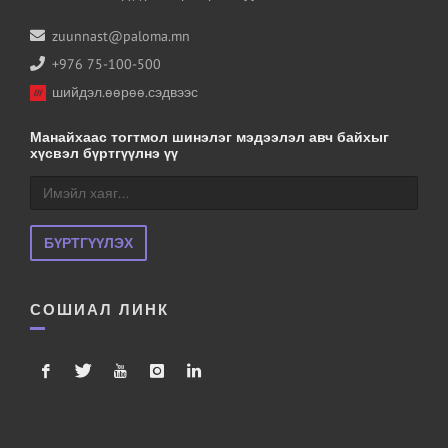
zuunnast@paloma.mn
+976 75-100-500
шийдэл.өөрөө.сэдвээс
Манайхаас тогтмол шинэлэг мэдээлэл авч байхыг
хүсвэл бүртгүүлнэ үү
БҮРТГҮҮЛЭХ
СОШИАЛ ЛИНК