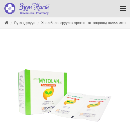
Бүтээгдэхүүн
Хоол боловсруулах эрхтэн тогтолцоонд нөлөөлөх эм