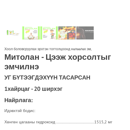
Хоол боловсруулах эрхтэн тогтолцоонд нөлөөлөх эм
,
Митолан - Цээж хорсолтыг
эмчилнэ
УГ БҮТЭЭГДЭХҮҮН ТАСАРСАН
1хайрцаг - 20 ширхэг
Найрлага:
Идэвхтэй бодис:
Хөнгөн цагааны гидроксид .................................1515,2 мг