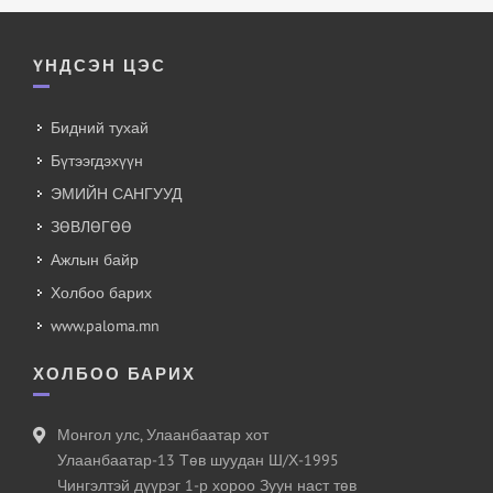
ҮНДСЭН ЦЭС
Бидний тухай
Бүтээгдэхүүн
ЭМИЙН САНГУУД
ЗӨВЛӨГӨӨ
Ажлын байр
Холбоо барих
www.paloma.mn
ХОЛБОО БАРИХ
Монгол улс, Улаанбаатар хот
Улаанбаатар-13 Төв шуудан Ш/Х-1995
Чингэлтэй дүүрэг 1-р хороо Зуун наст төв