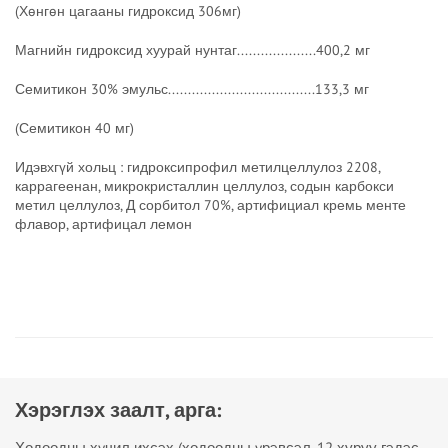
(Хөнгөн цагааны гидроксид 306мг)
Магнийн гидроксид хуурай нунтаг....................400,2 мг
Семитикон 30% эмульс.....................................133,3 мг
(Семитикон 40 мг)
Идэвхгүй хольц : гидроксипрофил метилцеллулоз 2208,
каррагеенан, микрокристаллин целлулоз, содын карбокси
метил целлулоз, Д сорбитол 70%, артифициал кремь менте
флавор, артифицал лемон
Хэрэглэх заалт, арга:
Ходоодны хүчил ихсэх (ходоодны үрэвсэл, 12 хуруу гэдэс