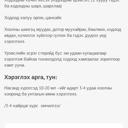
ба ходоодны шарх, шархлаа)
Ходоод халуу оргих, цанхайх
Хоолны шингэц муудах, дотор муухайрах, бөөлжих, ходоод
өвдөх, хүчиллэг зүйлээр гулгих ба гэдэс дүүрэх үед
хэрэглэнэ.
Үрэвслийн эсрэг стеройд бус эм удаан хугацаагаар
хэрэглэж байгаа тохиолдолд ходоод хамгаалах зорилгоор
хамт ууна.
Хэрэглэх арга, тун:
Насанд хүрэгсэд 10-20 мл –ийг өдөрт 3-4 удаа хоолны
хооронд ба унтахын өмнө хэрэглэнэ.
/3-4 хайрцаг курс эмчилгээ/