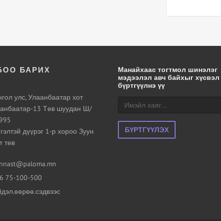
БОО БАРИХ
Манайхаас тогтмол шинэлэг
мэдээлэл авч байхыг хүсвэл
бүртгүүлнэ үү
гол улс, Улаанбаатар хот
анбаатар-13 Төв шуудан Ш/
995
БҮРТГҮҮЛЭХ
гэлтэй дүүрэг 1-р хороо Зуун
т төв
nnast@paloma.mn
6 75-100-500
дэл.өөрөө.сэдвээс