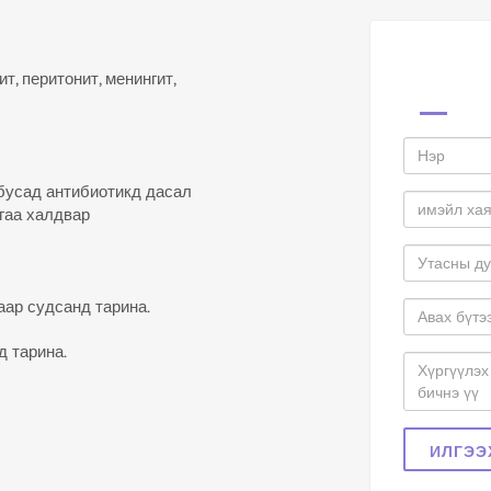
т, перитонит, менингит,
бусад антибиотикд дасал
йгаа халдвар
аар судсанд тарина.
д тарина.
ИЛГЭЭ