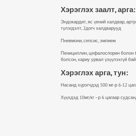
Хэрэглэх заалт, арга:
Эндокардит, яс үений халдвар, артри
түлэгдэлт, 2догч халдварууд
Пневмони, сепсис, эмпием
Пенициллин, цефалоспорин болон 
болсон, хариу урвал үзүүлэхгүй ба
Хэрэглэх арга, тун:
Насанд хүрэгчдэд 500 мг-р 6-12 цаг
Хүүхдэд 10мг/кг –р 6 цагаар судсан