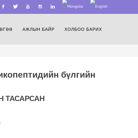
acebook
Twitter
Youtube
Instagram
Linkedin
ӨГӨӨ
АЖЛЫН БАЙР
ХОЛБОО БАРИХ
ликопептидийн бүлгийн
Н ТАСАРСАН
г