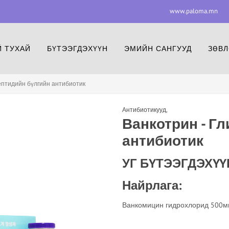
www.paloma.mn
www.paloma.mn
F
 ТУХАЙ
БҮТЭЭГДЭХҮҮН
ЭМИЙН САНГУУД
ЗӨВЛ
ептидийн бүлгийн антибиотик
Антибиотикууд
,
Ванкотрин - Г
антибиотик
УГ БҮТЭЭГДЭХҮҮ
Найрлага:
Ванкомицин гидрохлорид 500м