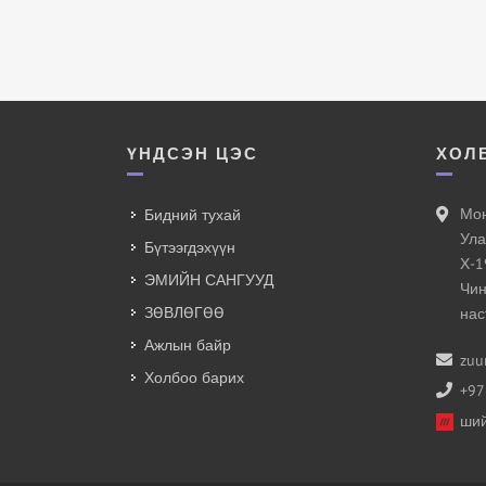
ҮНДСЭН ЦЭС
ХОЛ
Мон
Бидний тухай
Ула
Бүтээгдэхүүн
Х-1
ЭМИЙН САНГУУД
Чин
ЗӨВЛӨГӨӨ
нас
Ажлын байр
zuu
Холбоо барих
+97
ший