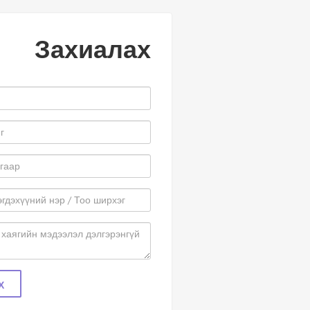
Захиалах
Х