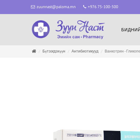
zuunnast@paloma.mn
+976 75-100-500
БИДНИЙ
Бүтээгдэхүүн
Антибиотикууд
Ванкотрин - Гликоп