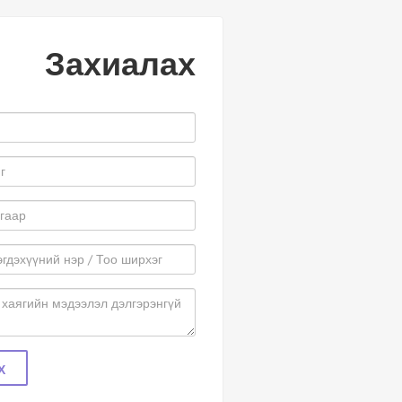
Захиалах
Х