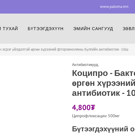
www.paloma.mn
www.paloma.mn
F
 ТУХАЙ
БҮТЭЭГДЭХҮҮН
ЭМИЙН САНГУУД
ЗӨВЛ
н эсрэг үйлдэлтэй өргөн хүрээний фторхинолины бүлгийн антибиотик - 10ш
Антибиотикууд
,
Коципро - Бакт
өргөн хүрээни
антибиотик - 1
4,800
₮
Ципрофлоксацин 500мг
Бүтээгдэхүүний 