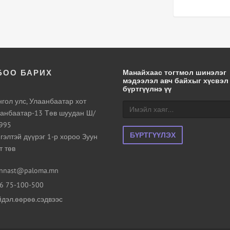
БОО БАРИХ
Манайхаас тогтмол шинэлэг
мэдээлэл авч байхыг хүсвэл
бүртгүүлнэ үү
гол улс, Улаанбаатар хот
анбаатар-13 Төв шуудан Ш/
995
БҮРТГҮҮЛЭХ
гэлтэй дүүрэг 1-р хороо Зуун
т төв
nnast@paloma.mn
6 75-100-500
дэл.өөрөө.сэдвээс