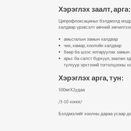
Хэрэглэх заалт, арга:
Ципрофлоксациныг бэлдмэлд мэдрэг
халдвар үрэвсэлт өвчний эмчилгээн
амьсгалын замын халдвар
чих, хамар, хоолойн халдвар
бөөр ба шээс ялгаруулах замын
арьс ба салст бүрхүүл, зөөлөн э
тулгуур эрхтэний тогтолцооны х
Хэрэглэх арга, тун:
500мгХ2удаа
/3-10 хоног/
Бэлдмэлийг хоолны дараа усаар да