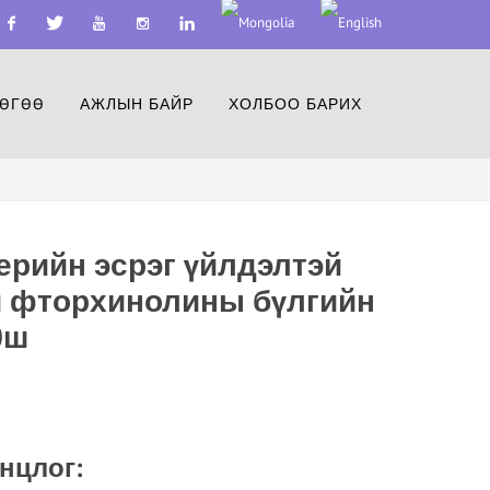
acebook
Twitter
Youtube
Instagram
Linkedin
ӨГӨӨ
АЖЛЫН БАЙР
ХОЛБОО БАРИХ
ерийн эсрэг үйлдэлтэй
й фторхинолины бүлгийн
0ш
онцлог: