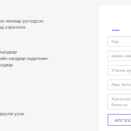
 нянгаар үүсгэгдсэн
д хэрэглэнэ.
 халдвар
дийн халдвар хөдөлгөөн-
алдвар
руулж ууна.
ИЛГЭЭ