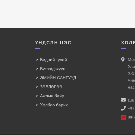
ҮНДСЭН ЦЭС
ХОЛ
Мон
Бидний тухай
Ула
Бүтээгдэхүүн
Х-1
ЭМИЙН САНГУУД
Чин
ЗӨВЛӨГӨӨ
нас
Ажлын байр
zuu
Холбоо барих
+97
ший