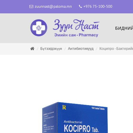
zuunnast@paloma.mn
+976 75-100-500
БИДНИЙ
Бүтээгдэхүүн
Антибиотикууд
Коципро - Бактерий