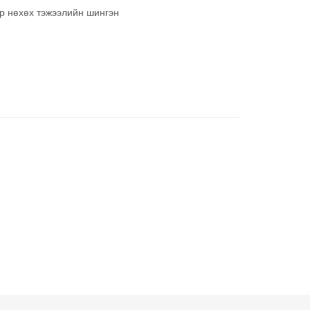
р нөхөх тэжээлийн шингэн